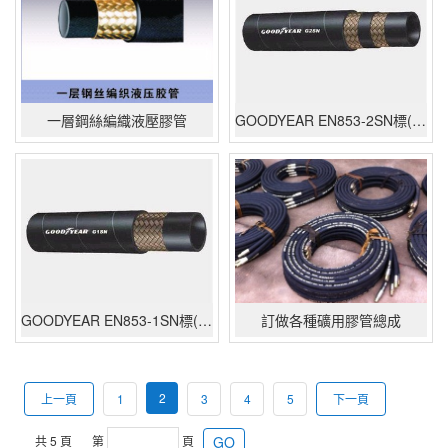
一層鋼絲編織液壓膠管
GOODYEAR EN853-2SN標(biāo)準(zhǔn)
GOODYEAR EN853-1SN標(biāo)準(zhǔn)
訂做各種礦用膠管總成
2
上一頁
1
3
4
5
下一頁
共
5
頁
第
頁
GO