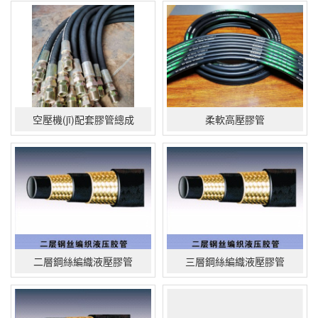
空壓機(jī)配套膠管總成
柔軟高壓膠管
二層鋼絲編織液壓膠管
三層鋼絲編織液壓膠管